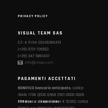
PRIVACY POLICY
VISUAL TEAM SAS
C.F. e P.IVA 02245360413
(+39) 0721-726553
(+39) 347 5861437
info@vtsas.com
PAGAMENTI ACCETTATI
BONIFICO bancario anticipato
, codice
IBAN: IT08 Q030 6968 2901 0000 0005
085 (spese di spedizione € 10,00); codice
TERMINI E CONDIZIONI