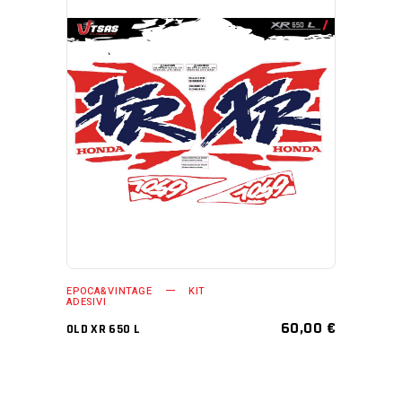
AGGIUNGI AL CARRELLO
EPOCA&VINTAGE
KIT
ADESIVI
60,00
€
OLD XR 650 L