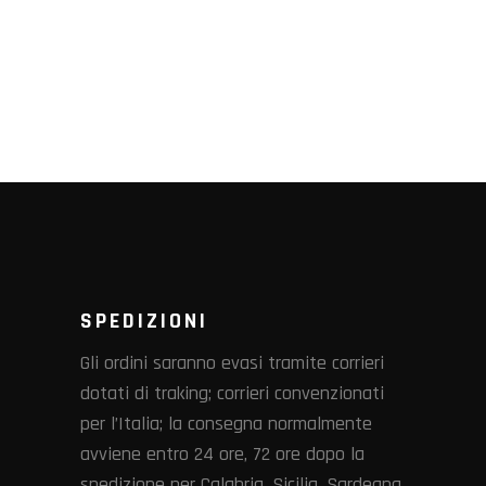
SPEDIZIONI
Gli ordini saranno evasi tramite corrieri
dotati di traking; corrieri convenzionati
per l’Italia; la consegna normalmente
avviene entro 24 ore, 72 ore dopo la
spedizione per Calabria, Sicilia, Sardegna