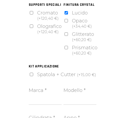
SUPPORTI SPECIALI
FINITURA CRYSTAL
Cromato
Lucido
(
+
120,40
€
)
Opaco
Olografico
(
+
34,40
€
)
(
+
120,40
€
)
Glitterato
(
+
60,20
€
)
Prismatico
(
+
60,20
€
)
KIT APPLICAZIONE
Spatola + Cutter
(
+
15,00
€
)
Marca
*
Modello
*
Cilindrata
*
Anno
*