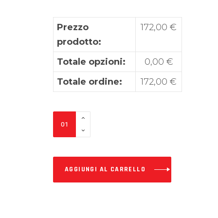
Prezzo
172,00
€
prodotto:
Totale opzioni:
0,00
€
Totale ordine:
172,00
€
Grafiche
Ktm
SEVEN
–
AGGIUNGI AL CARRELLO
kit
adesivi
professionali
per