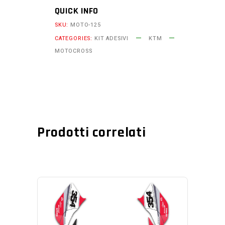
tutti
QUICK INFO
i
SKU:
MOTO-125
modelli
CATEGORIES:
KIT ADESIVI
KTM
quantity
MOTOCROSS
Prodotti correlati