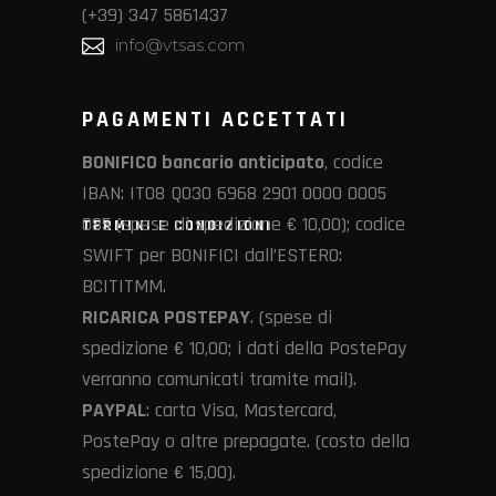
(+39) 347 5861437
info@vtsas.com
PAGAMENTI ACCETTATI
BONIFICO bancario anticipato
, codice
IBAN: IT08 Q030 6968 2901 0000 0005
085 (spese di spedizione € 10,00); codice
TERMINI E CONDIZIONI
SWIFT per BONIFICI dall’ESTERO:
BCITITMM.
RICARICA POSTEPAY
. (spese di
spedizione € 10,00; i dati della PostePay
verranno comunicati tramite mail).
PAYPAL
: carta Visa, Mastercard,
PostePay o altre prepagate. (costo della
spedizione € 15,00).