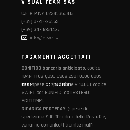
VISUAL TEAM SAS
C.F. e P.IVA 02245360413
(+39) 0721-726553
(+39) 347 5861437
info@vtsas.com
PAGAMENTI ACCETTATI
BONIFICO bancario anticipato
, codice
IBAN: IT08 Q030 6968 2901 0000 0005
085 (spese di spedizione € 10,00); codice
TERMINI E CONDIZIONI
SWIFT per BONIFICI dall’ESTERO:
BCITITMM.
RICARICA POSTEPAY
. (spese di
spedizione € 10,00; i dati della PostePay
verranno comunicati tramite mail).