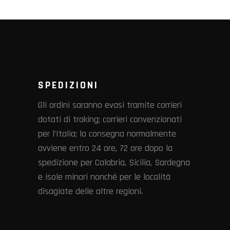
SPEDIZIONI
Gli ordini saranno evasi tramite corrieri
dotati di traking; corrieri convenzionati
per l’Italia; la consegna normalmente
avviene entro 24 ore, 72 ore dopo la
spedizione per Calabria, Sicilia, Sardegna
e isole minori nonché per le località
disagiate delle altre regioni.