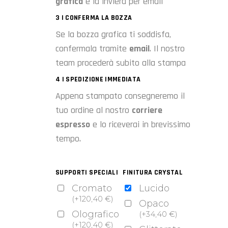
grafica
e la invierà per email
3 | CONFERMA LA BOZZA
Se la bozza grafica ti soddisfa,
confermala tramite
email
. Il nostro
team procederà subito alla stampa
4 | SPEDIZIONE IMMEDIATA
Appena stampato consegneremo il
tuo ordine al nostro
corriere
espresso
e lo riceverai in brevissimo
tempo.
SUPPORTI SPECIALI
FINITURA CRYSTAL
Cromato
Lucido
(
+
120,40
€
)
Opaco
Olografico
(
+
34,40
€
)
(
+
120,40
€
)