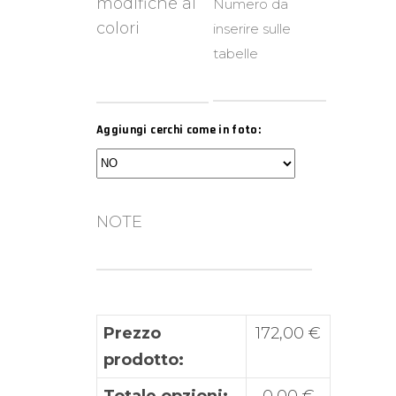
modifiche ai
Numero da
colori
inserire sulle
tabelle
Aggiungi cerchi come in foto:
NOTE
Prezzo
172,00
€
prodotto:
Totale opzioni:
0,00
€