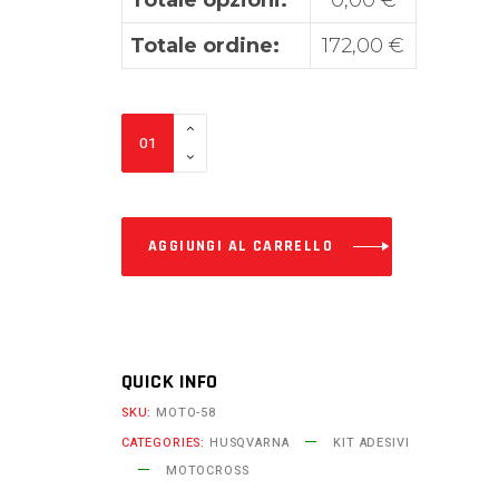
Totale ordine:
172,00
€
Grafiche
Husqvarna
CARBON
–
AGGIUNGI AL CARRELLO
kit
adesivi
professionali
per
tutti
QUICK INFO
i
SKU:
MOTO-58
modelli
CATEGORIES:
HUSQVARNA
KIT ADESIVI
quantity
MOTOCROSS