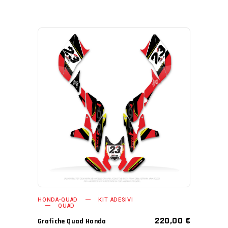
AGGIUNGI AL CARRELLO
HONDA-QUAD
KIT ADESIVI
QUAD
220,00
€
Grafiche Quad Honda