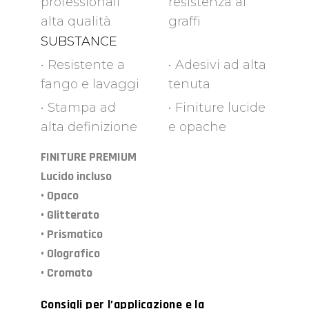
professionali
resistenza ai
alta qualità
graffi
SUBSTANCE
• Resistente a
• Adesivi ad alta
fango e lavaggi
tenuta
• Stampa ad
• Finiture lucide
alta definizione
e opache
FINITURE PREMIUM
Lucido incluso
• Opaco
• Glitterato
• Prismatico
• Olografico
• Cromato
Consigli per l’applicazione e la