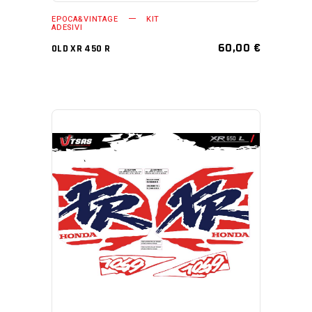
EPOCA&VINTAGE
KIT
ADESIVI
60,00
€
OLD XR 450 R
AGGIUNGI AL CARRELLO