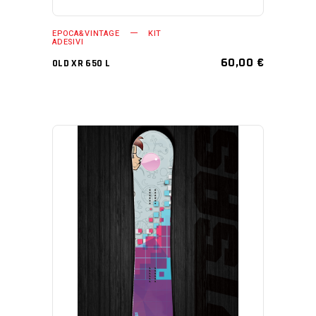
EPOCA&VINTAGE
KIT
ADESIVI
60,00
€
OLD XR 650 L
AGGIUNGI AL CARRELLO