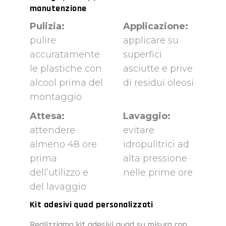
manutenzione
Pulizia:
Applicazione:
pulire
applicare su
accuratamente
superfici
le plastiche con
asciutte e prive
alcool prima del
di residui oleosi
montaggio
Attesa:
Lavaggio:
attendere
evitare
almeno 48 ore
idropulitrici ad
prima
alta pressione
dell’utilizzo e
nelle prime ore
del lavaggio
Kit adesivi quad personalizzati
Realizziamo kit adesivi quad su misura con