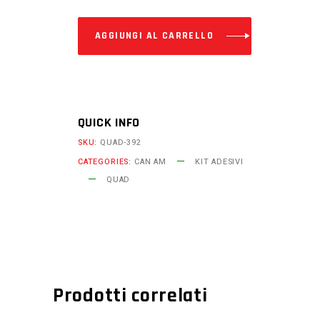
am
AGGIUNGI AL CARRELLO
TESCHIO
personalizzate
–
Kit
adesivi
QUICK INFO
ATV
SKU:
QUAD-392
racing
CATEGORIES:
CAN AM
KIT ADESIVI
quantity
QUAD
Prodotti correlati