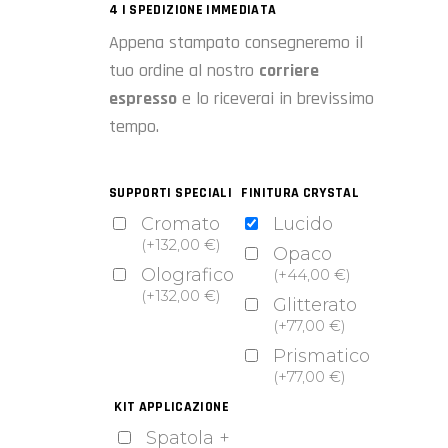
4 | SPEDIZIONE IMMEDIATA
Appena stampato consegneremo il
tuo ordine al nostro
corriere
espresso
e lo riceverai in brevissimo
tempo.
SUPPORTI SPECIALI
FINITURA CRYSTAL
Cromato
Lucido
(
+
132,00
€
)
Opaco
Olografico
(
+
44,00
€
)
(
+
132,00
€
)
Glitterato
(
+
77,00
€
)
Prismatico
(
+
77,00
€
)
KIT APPLICAZIONE
Spatola +