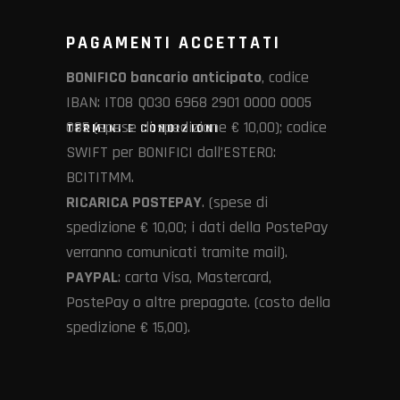
PAGAMENTI ACCETTATI
BONIFICO bancario anticipato
, codice
IBAN: IT08 Q030 6968 2901 0000 0005
085 (spese di spedizione € 10,00); codice
TERMINI E CONDIZIONI
SWIFT per BONIFICI dall’ESTERO:
BCITITMM.
RICARICA POSTEPAY
. (spese di
spedizione € 10,00; i dati della PostePay
verranno comunicati tramite mail).
PAYPAL
: carta Visa, Mastercard,
PostePay o altre prepagate. (costo della
spedizione € 15,00).