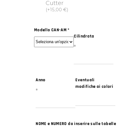
Cutter
(
+
15,00
€
)
Modello CAN-AM
*
Cilindrata
*
Anno
Eventuali
modifiche ai colori
*
NOME e NUMERO da inserire sulle tabelle