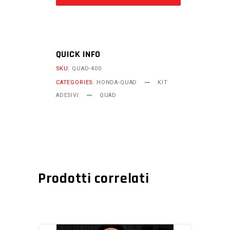
–
Kit
adesivi
ATV
QUICK INFO
racing
SKU:
QUAD-400
quantity
CATEGORIES:
HONDA-QUAD
KIT
ADESIVI
QUAD
Prodotti correlati