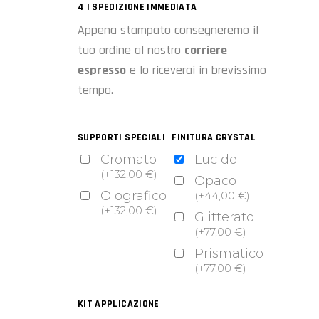
4 | SPEDIZIONE IMMEDIATA
Appena stampato consegneremo il
tuo ordine al nostro
corriere
espresso
e lo riceverai in brevissimo
tempo.
SUPPORTI SPECIALI
FINITURA CRYSTAL
Cromato
Lucido
(
+
132,00
€
)
Opaco
Olografico
(
+
44,00
€
)
(
+
132,00
€
)
Glitterato
(
+
77,00
€
)
Prismatico
(
+
77,00
€
)
KIT APPLICAZIONE