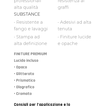
professionali
resistenza ai
alta qualità
graffi
SUBSTANCE
• Resistente a
• Adesivi ad alta
fango e lavaggi
tenuta
• Stampa ad
• Finiture lucide
alta definizione
e opache
FINITURE PREMIUM
Lucido incluso
• Opaco
• Glitterato
• Prismatico
• Olografico
• Cromato
Consigli per l’applicazione e la