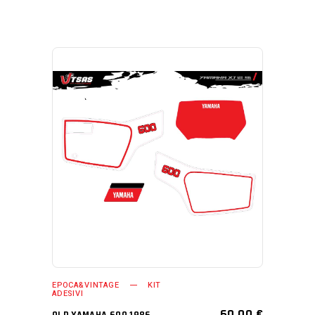
AGGIUNGI AL CARRELLO
EPOCA&VINTAGE
KIT
ADESIVI
60,00
€