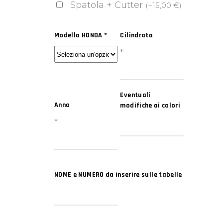
Spatola + Cutter
(
+
15,00
€
)
Modello HONDA
*
Cilindrata
*
Eventuali
Anno
modifiche ai colori
*
NOME e NUMERO da inserire sulle tabelle