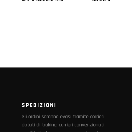
OLD YAMAHA 600 1986
SPEDIZIONI
Gli ordini saranno evasi tramite corrieri
dotati di traking; corrieri convenzionati