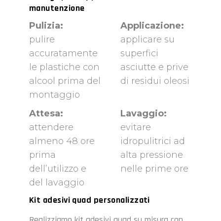
manutenzione
Pulizia:
Applicazione:
pulire
applicare su
accuratamente
superfici
le plastiche con
asciutte e prive
alcool prima del
di residui oleosi
montaggio
Attesa:
Lavaggio:
attendere
evitare
almeno 48 ore
idropulitrici ad
prima
alta pressione
dell’utilizzo e
nelle prime ore
del lavaggio
Kit adesivi quad personalizzati
Realizziamo kit adesivi quad su misura con