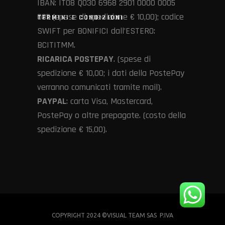
IBAN: IT08 Q030 6968 2901 0000 0005
085 (spese di spedizione € 10,00); codice
TERMINI E CONDIZIONI
SWIFT per BONIFICI dall’ESTERO:
BCITITMM.
RICARICA POSTEPAY
. (spese di
spedizione € 10,00; i dati della PostePay
verranno comunicati tramite mail).
PAYPAL
: carta Visa, Mastercard,
PostePay o altre prepagate. (costo della
spedizione € 15,00).
COPYRIGHT 2024 ©VISUAL TEAM SAS P.IVA