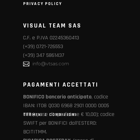
PRIVACY POLICY
VISUAL TEAM SAS
C.F. e P.IVA 02245360413
(+39) 0721-726553
(+39) 347 5861437
info@vtsas.com
PAGAMENTI ACCETTATI
BONIFICO bancario anticipato
, codice
IBAN: IT08 Q030 6968 2901 0000 0005
085 (spese di spedizione € 10,00); codice
TERMINI E CONDIZIONI
SWIFT per BONIFICI dall’ESTERO:
BCITITMM.