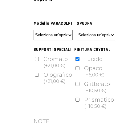
Modello PARACOLPI
SPUGNA
SUPPORTI SPECIALI
FINITURA CRYSTAL
Cromato
Lucido
(
+
21,00
€
)
Opaco
Olografico
(
+
6,00
€
)
(
+
21,00
€
)
Glitterato
(
+
10,50
€
)
Prismatico
(
+
10,50
€
)
NOTE