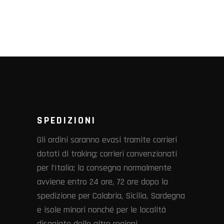
SPEDIZIONI
Gli ordini saranno evasi tramite corrieri
dotati di traking; corrieri convenzionati
per l’Italia; la consegna normalmente
avviene entro 24 ore, 72 ore dopo la
spedizione per Calabria, Sicilia, Sardegna
e isole minori nonché per le località
disagiate delle altre regioni.